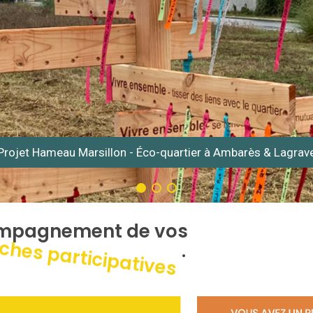
Projet Hameau Marsillon - Éco-quartier à Ambarès & Lagrav
ompagnement de vos
hes participatives
·