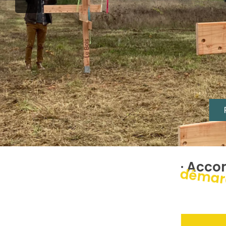
· Acc
démarc