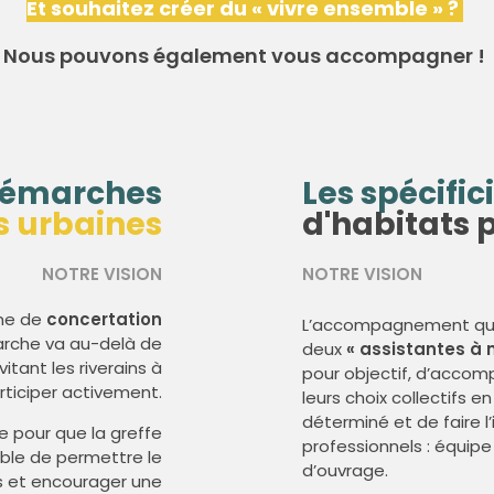
Et souhaitez créer du « vivre ensemble » ?
Nous pouvons également vous accompagner !
 démarches
Les spécific
s urbaines
d'habitats p
NOTRE VISION
NOTRE VISION
rme de
concertation
L’accompagnement que
rche va au-delà de
deux
« assistantes à 
itant les riverains à
pour objectif, d’accom
rticiper activement.
leurs choix collectifs
déterminé et de faire l
pour que la greffe
professionnels : équipe
able de permettre le
d’ouvrage.
s et encourager une